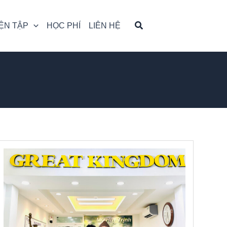
ỆN TẬP
HỌC PHÍ
LIÊN HỆ