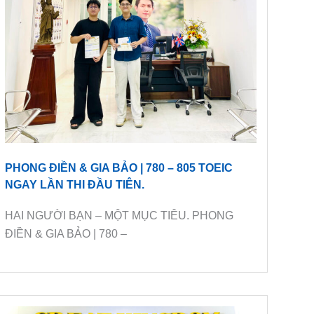
PHONG ĐIỀN & GIA BẢO | 780 – 805 TOEIC
NGAY LẦN THI ĐẦU TIÊN.
HAI NGƯỜI BẠN – MỘT MỤC TIÊU. PHONG
ĐIỀN & GIA BẢO | 780 –