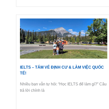
IELTS – TẤM VÉ ĐỊNH CƯ & LÀM VIỆC QUỐC
TẾ!
Nhiều bạn vẫn tự hỏi: “Học IELTS để làm gì?” Câu
trả lời chính là