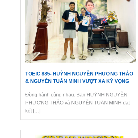
TOEIC 885- HUỲNH NGUYỄN PHƯƠNG THẢO
& NGUYỄN TUẤN MINH VƯỢT XA KỲ VỌNG
Đồng hành cùng nhau. Bạn HUỲNH NGUYỄN
PHƯƠNG THẢO và NGUYỄN TUẤN MINH đạt
kết […]