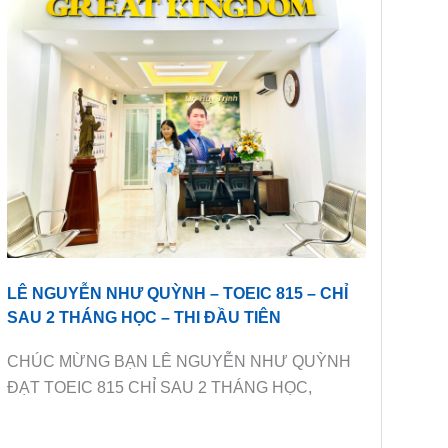
LÊ NGUYỄN NHƯ QUỲNH – TOEIC 815 – CHỈ
SAU 2 THÁNG HỌC – THI ĐẦU TIÊN
CHÚC MỪNG BẠN LÊ NGUYỄN NHƯ QUỲNH
ĐẠT TOEIC 815 CHỈ SAU 2 THÁNG HỌC,