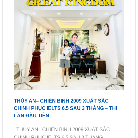
THÙY AN– CHIẾN BINH 2009 XUẤT SẮC
CHINH PHỤC IELTS 6.5 SAU 3 THÁNG – THI
LẦN ĐẦU TIÊN
THÙY AN– CHIẾN BINH 2009 XUẤT SẮC
CHINH PHỤC IELTS 6.5 SAU 3 THÁNG