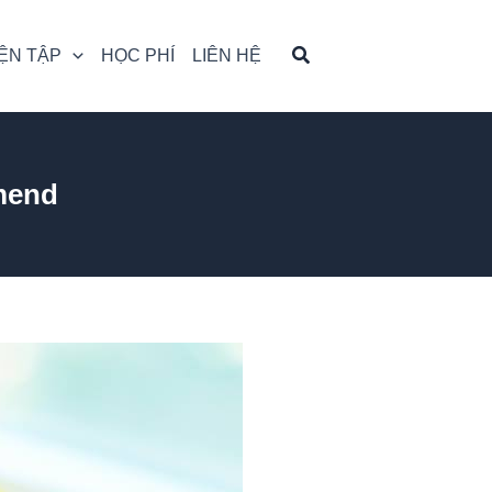
ỆN TẬP
HỌC PHÍ
LIÊN HỆ
mend