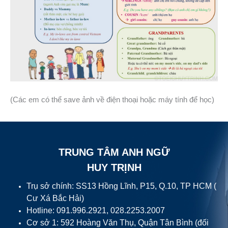
(Các em có thể save ảnh về điện thoại hoặc máy tính để học)
TRUNG TÂM ANH NGỮ
HUY TRỊNH
Trụ sở chính: SS13 Hồng Lĩnh, P15, Q.10, TP HCM (
Cư Xá Bắc Hải)
Hotline: 091.996.2921, 028.2253.2007
Cơ sở 1: 592 Hoàng Văn Thụ, Quận Tân Bình (đối