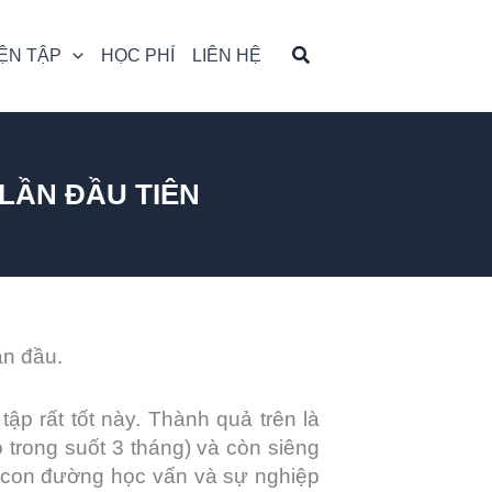
ỆN TẬP
HỌC PHÍ
LIÊN HỆ
 LẦN ĐẦU TIÊN
ần đầu.
p rất tốt này. Thành quả trên là
 trong suốt 3 tháng) và còn siêng
n con đường học vấn và sự nghiệp