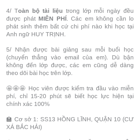
4/ T
oàn bộ
tài liệu
trong lớp mỗi ngày đều
được phát
MIỄN PHÍ
. Các em không cần lo
phát sinh thêm bất cứ chi phí nào khi học tại
Anh ngữ HUY TRỊNH.
5/ Nhận được bài giảng sau mỗi buổi học
(chuyển thẳng vào email của em). Dù bận
không đến lớp được, các em cũng dễ dàng
theo dõi bài học trên lớp.
🤩🤩🤩 Học viên được kiểm tra đầu vào miễn
phí, chỉ 15-20 phút sẽ biết học lực hiện tại
chính xác 100%
🏫 Cơ sở 1: SS13 HỒNG LĨNH, QUẬN 10 (CƯ
XÁ BẮC HẢI)