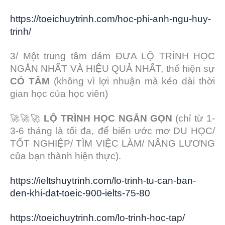
https://toeichuytrinh.com/hoc-phi-anh-ngu-huy-
trinh/
3/ Một trung tâm dám ĐƯA LỘ TRÌNH HỌC
NGẮN NHẤT VÀ HIỆU QUẢ NHẤT, thể hiện sự
CÓ TÂM
(không vì lợi nhuận mà kéo dài thời
gian học của học viên)
🚀🚀🚀
LỘ TRÌNH HỌC NGẮN GỌN
(chỉ từ 1-
3-6 tháng là tối đa, để biến ước mơ DU HỌC/
TỐT NGHIỆP/ TÌM VIỆC LÀM/ NÂNG LƯƠNG
của bạn thành hiện thực).
https://ieltshuytrinh.com/lo-trinh-tu-can-ban-
den-khi-dat-toeic-900-ielts-75-80
https://toeichuytrinh.com/lo-trinh-hoc-tap/