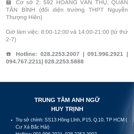
🏫 Cơ sở 2: 592 HOÀNG VĂN THỤ, QUẬN
TÂN BÌNH (đối diện trường THPT Nguyễn
Thượng Hiền)
Giờ làm việc: 8:00-12:00 và 14:00-21:00 (từ thứ
2-7)
☎
Hotline: 028.2253.2007 | 091.996.2921 |
094.767.2211| 028.2253.5888
TRUNG TÂM ANH NGỮ
HUY TRỊNH
Trụ sở chính: SS13 Hồng Lĩnh, P15, Q.10, TP HCM (
Cư Xá Bắc Hải)