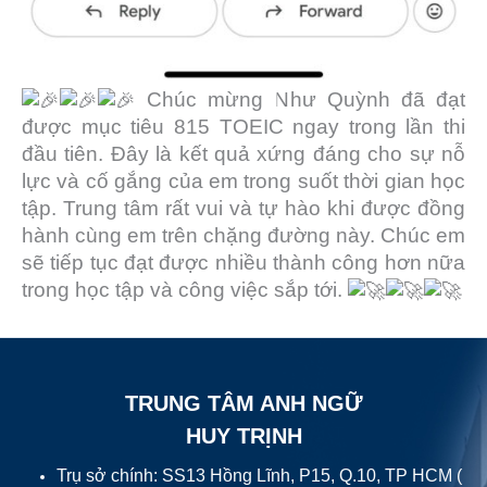
Chúc mừng Như Quỳnh đã đạt
được mục tiêu 815 TOEIC ngay trong lần thi
đầu tiên. Đây là kết quả xứng đáng cho sự nỗ
lực và cố gắng của em trong suốt thời gian học
tập. Trung tâm rất vui và tự hào khi được đồng
hành cùng em trên chặng đường này. Chúc em
sẽ tiếp tục đạt được nhiều thành công hơn nữa
trong học tập và công việc sắp tới.
TRUNG TÂM ANH NGỮ
HUY TRỊNH
Trụ sở chính: SS13 Hồng Lĩnh, P15, Q.10, TP HCM (