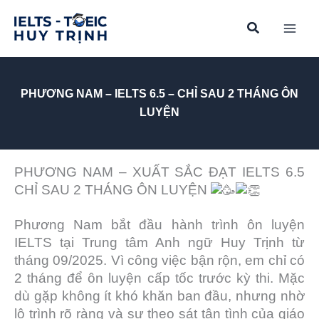
Skip
to
content
PHƯƠNG NAM – IELTS 6.5 – CHỈ SAU 2 THÁNG ÔN
LUYỆN
PHƯƠNG NAM – XUẤT SẮC ĐẠT IELTS 6.5
CHỈ SAU 2 THÁNG ÔN LUYỆN
Phương Nam bắt đầu hành trình ôn luyện
IELTS tại Trung tâm Anh ngữ Huy Trịnh từ
tháng 09/2025. Vì công việc bận rộn, em chỉ có
2 tháng để ôn luyện cấp tốc trước kỳ thi. Mặc
dù gặp không ít khó khăn ban đầu, nhưng nhờ
lộ trình rõ ràng và sự theo sát tận tình của giáo