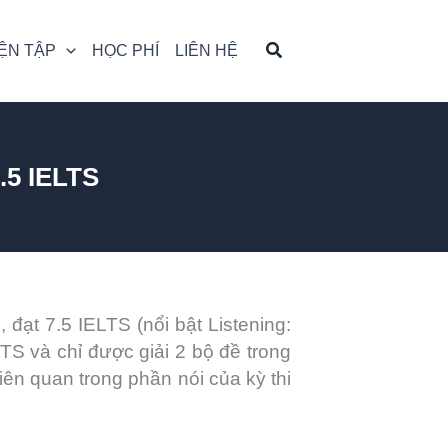
ỆN TẬP
HỌC PHÍ
LIÊN HỆ
.5 IELTS
đạt 7.5 IELTS (nổi bật Listening:
LTS và chỉ được giải 2 bộ đề trong
iên quan trong phần nói của kỳ thi