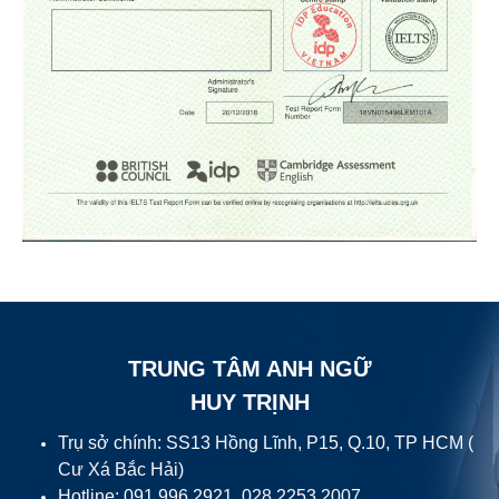
TRUNG TÂM ANH NGỮ
HUY TRỊNH
Trụ sở chính: SS13 Hồng Lĩnh, P15, Q.10, TP HCM (
Cư Xá Bắc Hải)
Hotline: 091.996.2921, 028.2253.2007