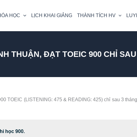
HÓA HỌC
LỊCH KHAI GIẢNG
THÀNH TÍCH HV
LUY
NH THUẬN, ĐẠT TOEIC 900 CHỈ SA
 900 TOEIC (LISTENING: 475 & READING: 425) chỉ sau 3 thán
hi học 900.