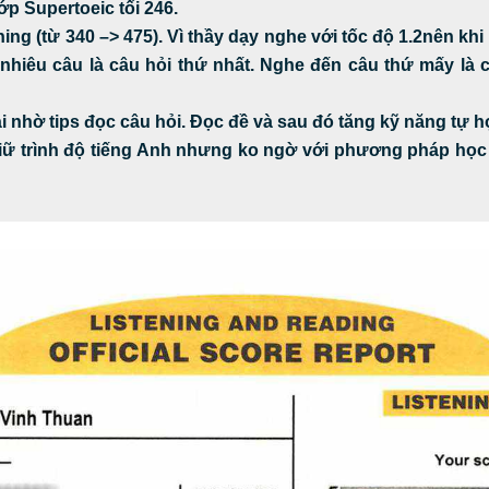
ớp Supertoeic tối 246.
ing (từ 340 –> 475). Vì thầy dạy nghe với tốc độ 1.2nên khi 
o nhiêu câu là câu hỏi thứ nhất. Nghe đến câu thứ mấy là 
ài nhờ tips đọc câu hỏi. Đọc đề và sau đó tăng kỹ năng tự h
giữ trình độ tiếng Anh nhưng ko ngờ với phương pháp học