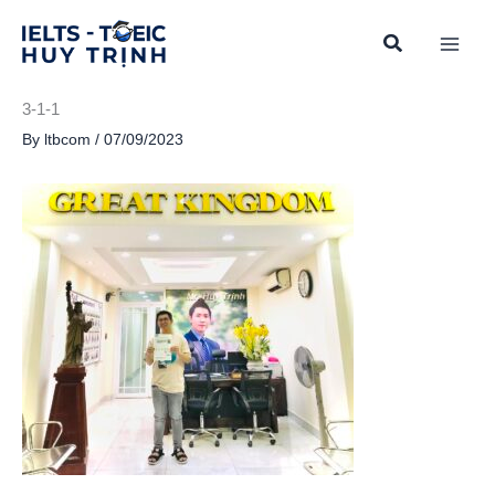
Skip
to
content
3-1-1
By
ltbcom
/
07/09/2023