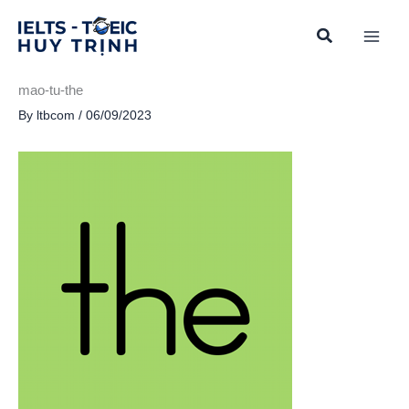
Skip
to
content
mao-tu-the
By
ltbcom
/
06/09/2023