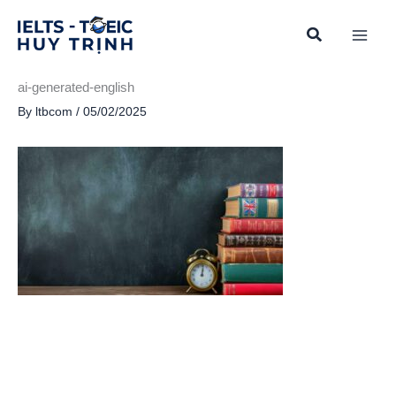
Skip
to
content
ai-generated-english
By
ltbcom
/
05/02/2025