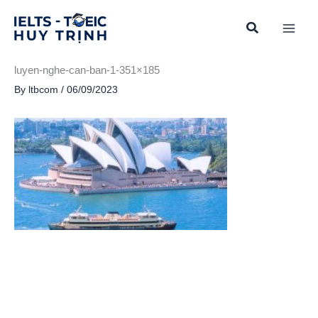
Skip
to
content
luyen-nghe-can-ban-1-351×185
By
ltbcom
/
06/09/2023