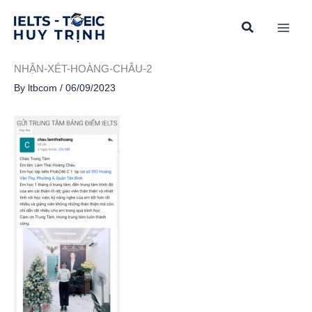
Skip
to
content
NHẬN-XÉT-HOÀNG-CHÂU-2
By
ltbcom
/
06/09/2023