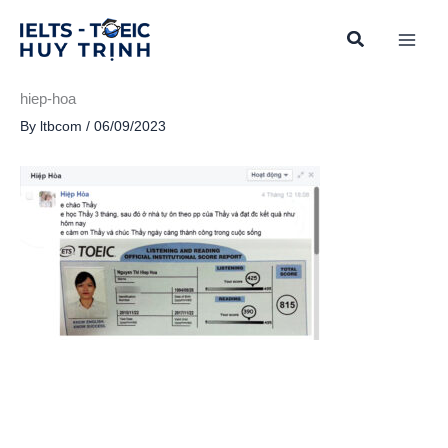
Skip
to
content
hiep-hoa
By
ltbcom
/
06/09/2023