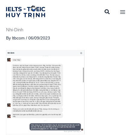
Skip
to
content
Nhi-Dinh
By
ltbcom
/
06/09/2023