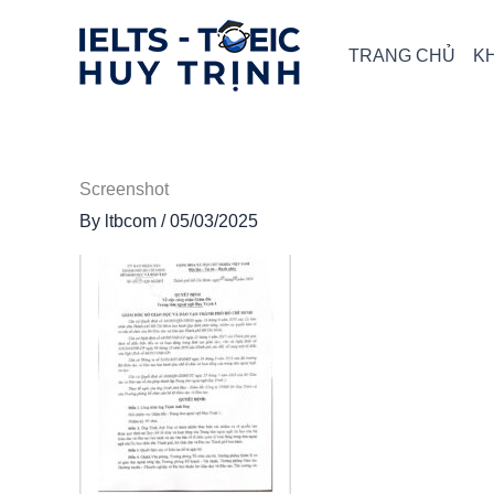
Skip
to
TRANG CHỦ
K
content
Screenshot
By
ltbcom
/
05/03/2025