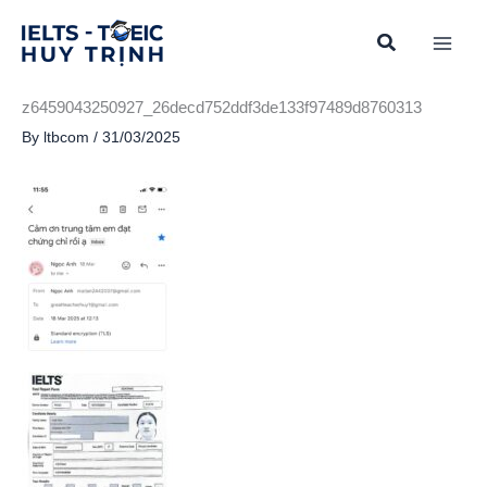
Skip
to
content
z6459043250927_26decd752ddf3de133f97489d8760313
By
ltbcom
/
31/03/2025