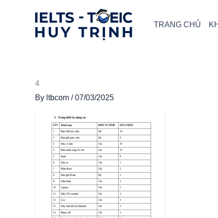
Skip
to
TRANG CHỦ
K
content
4
By
ltbcom
/
07/03/2025