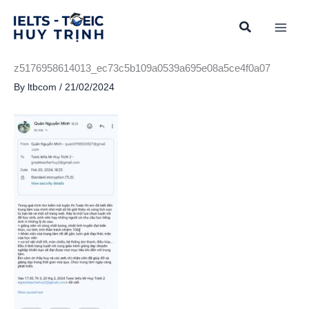
Skip
to
content
z5176958614013_ec73c5b109a0539a695e08a5ce4f0a07
By
ltbcom
/
21/02/2024