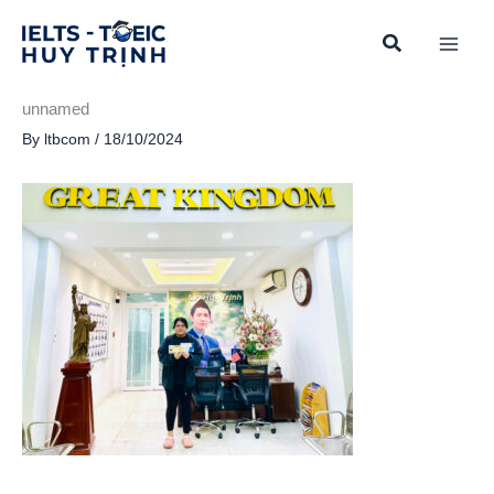
Skip
to
content
unnamed
By
ltbcom
/
18/10/2024