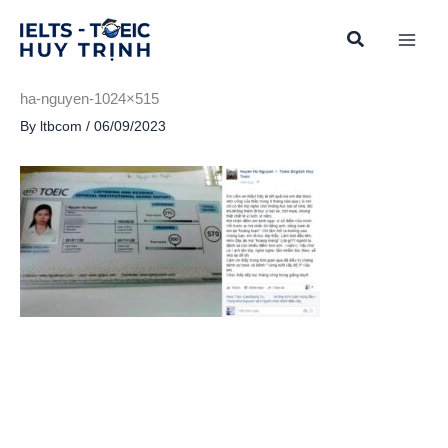
Skip
to
content
ha-nguyen-1024×515
By
ltbcom
/
06/09/2023