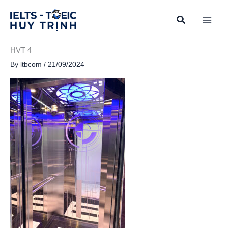
Skip
to
content
HVT 4
By
ltbcom
/
21/09/2024