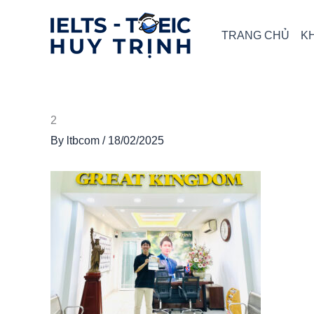
Skip
to
TRANG CHỦ
K
content
2
By
ltbcom
/
18/02/2025