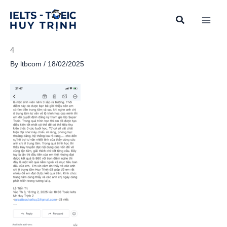
Skip
to
content
4
By
ltbcom
/
18/02/2025