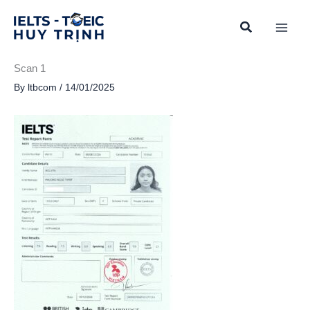
Skip
to
content
Scan 1
By
ltbcom
/
14/01/2025