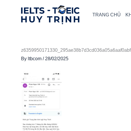
Skip
to
TRANG CHỦ
K
content
z6359950171330_295ae38b7d3cd036a05a6aaf0ab
By
ltbcom
/
28/02/2025