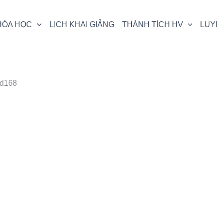
HÓA HỌC
LỊCH KHAI GIẢNG
THÀNH TÍCH HV
LUY
fd168