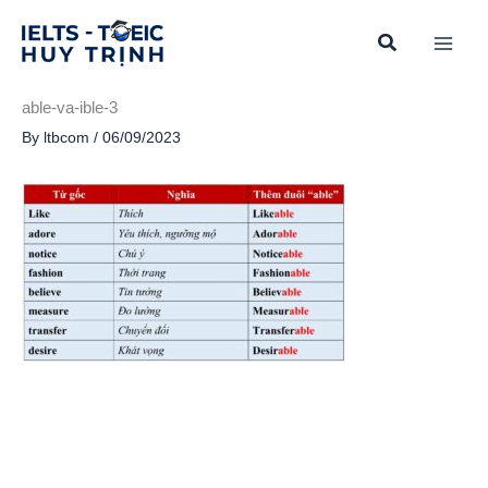
Skip
to
content
able-va-ible-3
By
ltbcom
/
06/09/2023