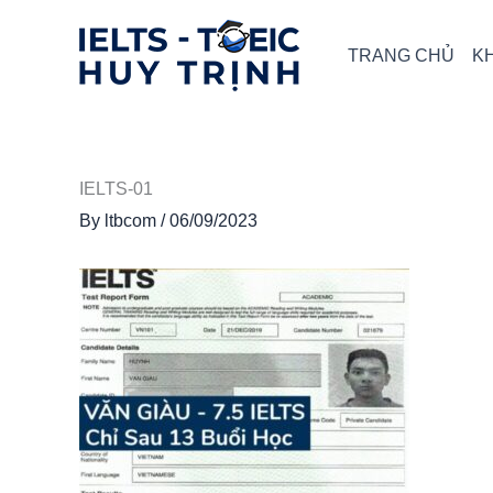
Skip
to
TRANG CHỦ
K
content
IELTS-01
By
ltbcom
/
06/09/2023