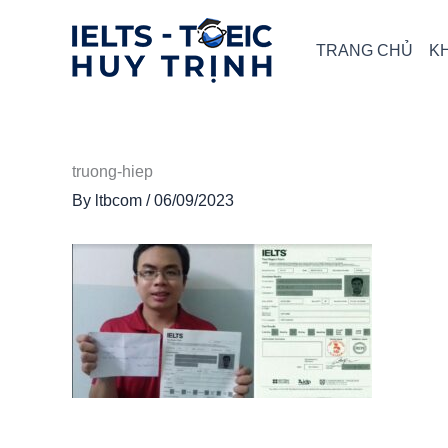
Skip
to
TRANG CHỦ
K
content
truong-hiep
By
ltbcom
/
06/09/2023