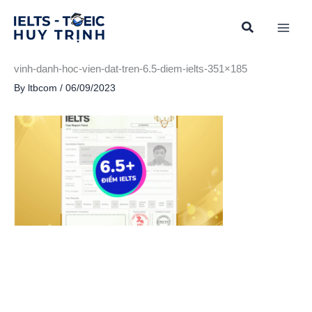
Skip
to
content
vinh-danh-hoc-vien-dat-tren-6.5-diem-ielts-351×185
By
ltbcom
/
06/09/2023