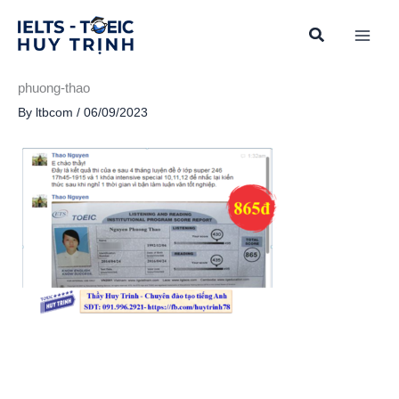
Skip
to
content
phuong-thao
By
ltbcom
/
06/09/2023