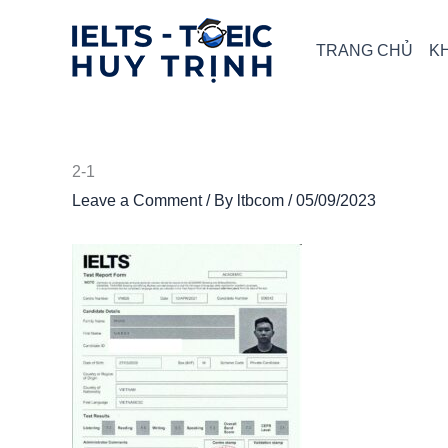
Skip
to
TRANG CHỦ
K
content
2-1
Leave a Comment
/ By
ltbcom
/
05/09/2023