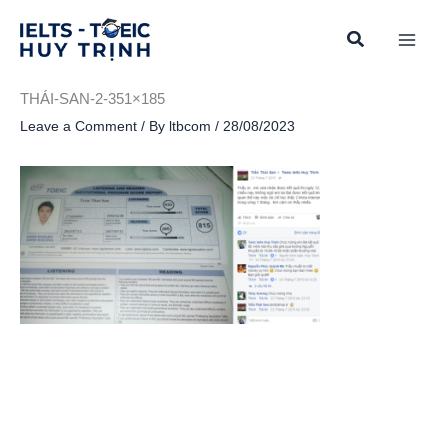
Skip
to
content
THÁI-SAN-2-351×185
Leave a Comment
/ By
ltbcom
/
28/08/2023