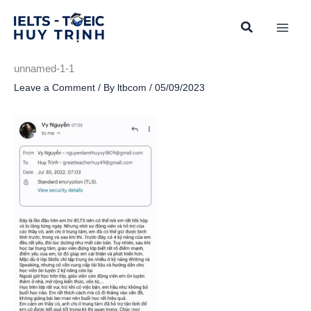
Skip
to
content
unnamed-1-1
Leave a Comment
/ By
ltbcom
/
05/09/2023